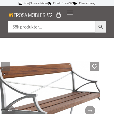
info@trosamobler.se
Fri frakt över 4000
Prismatchning