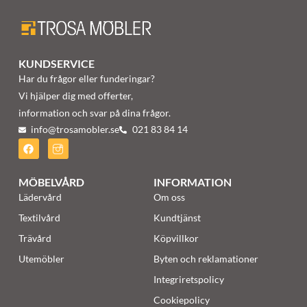
KUNDSERVICE
Har du frågor eller funderingar?
Vi hjälper dig med offerter,
information och svar på dina frågor.
info@trosamobler.se
021 83 84 14
MÖBELVÅRD
INFORMATION
Lädervård
Om oss
Textilvård
Kundtjänst
Trävård
Köpvillkor
Utemöbler
Byten och reklamationer
Integriretspolicy
Cookiepolicy