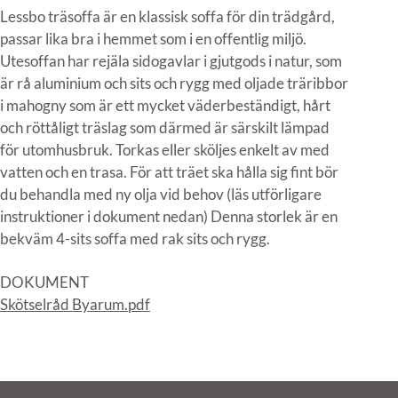
Lessbo träsoffa är en klassisk soffa för din trädgård,
passar lika bra i hemmet som i en offentlig miljö.
Utesoffan har rejäla sidogavlar i gjutgods i natur, som
är rå aluminium och sits och rygg med oljade träribbor
i mahogny som är ett mycket väderbeständigt, hårt
och röttåligt träslag som därmed är särskilt lämpad
för utomhusbruk. Torkas eller sköljes enkelt av med
vatten och en trasa. För att träet ska hålla sig fint bör
du behandla med ny olja vid behov (läs utförligare
instruktioner i dokument nedan) Denna storlek är en
bekväm 4-sits soffa med rak sits och rygg.
DOKUMENT
Skötselråd Byarum.pdf