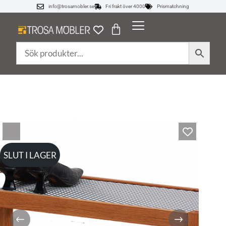
info@trosamobler.se
Fri frakt över 4000
Prismatchning
SLUT I LAGER