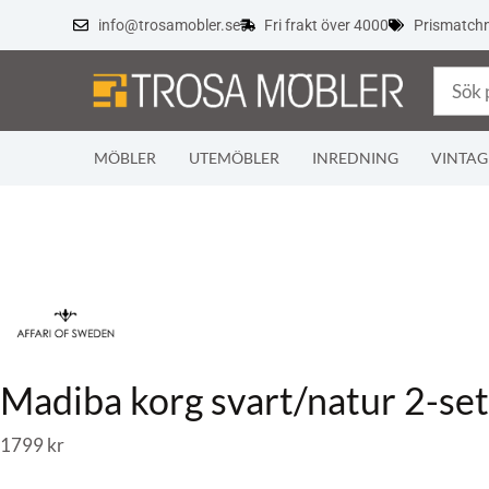
info@trosamobler.se
Fri frakt över 4000
Prismatch
MÖBLER
UTEMÖBLER
INREDNING
VINTAG
Madiba korg svart/natur 2-set
1799
kr