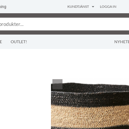
ning
KUNDTJÄNST
LOGGA IN
E
OUTLET!
NYHET