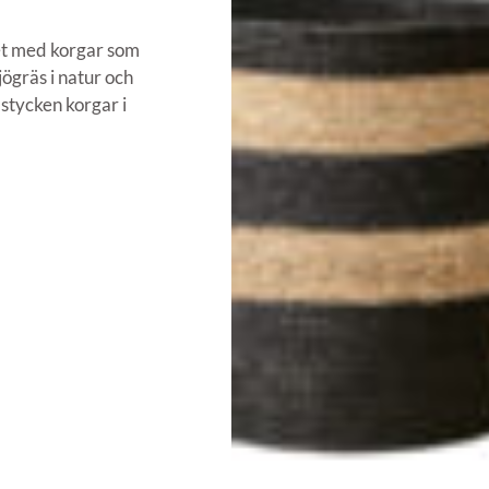
set med korgar som
jögräs i natur och
 stycken korgar i