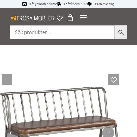
info@trosamobler.se
Fri frakt över 4000
Prismatchning