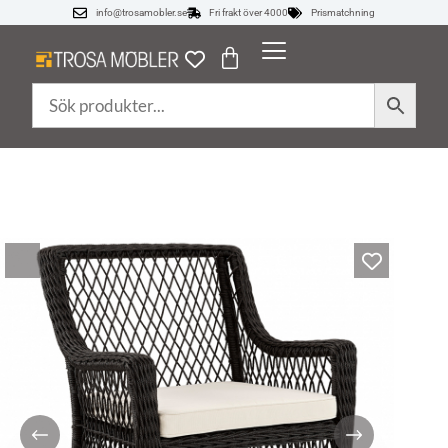
info@trosamobler.se
Fri frakt över 4000
Prismatchning