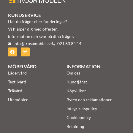
KUNDSERVICE
Har du frågor eller funderingar?
Vi hjälper dig med offerter,
information och svar på dina frågor.
info@trosamobler.se
021 83 84 14
MÖBELVÅRD
INFORMATION
Lädervård
Om oss
Textilvård
Kundtjänst
Trävård
Köpvillkor
Utemöbler
Byten och reklamationer
Integriretspolicy
Cookiepolicy
Betalning