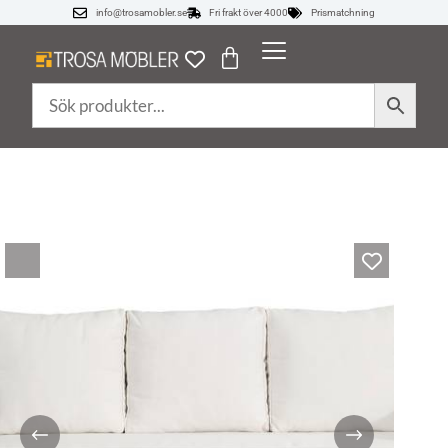
info@trosamobler.se
Fri frakt över 4000
Prismatchning