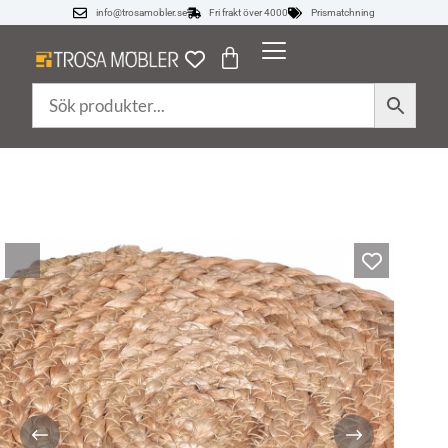
info@trosamobler.se
Fri frakt över 4000
Prismatchning