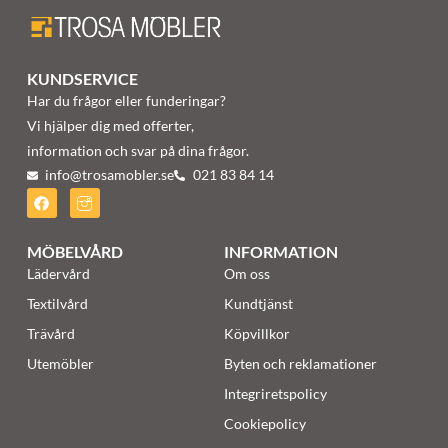
KUNDSERVICE
Har du frågor eller funderingar?
Vi hjälper dig med offerter,
information och svar på dina frågor.
info@trosamobler.se
021 83 84 14
MÖBELVÅRD
INFORMATION
Lädervård
Om oss
Textilvård
Kundtjänst
Trävård
Köpvillkor
Utemöbler
Byten och reklamationer
Integriretspolicy
Cookiepolicy