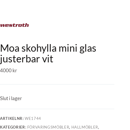
Moa skohylla mini glas
justerbar vit
4000
kr
Slut i lager
ARTIKELNR:
WE1744
KATEGORIER:
FÖRVARINGSMÖBLER
,
HALLMÖBLER
,