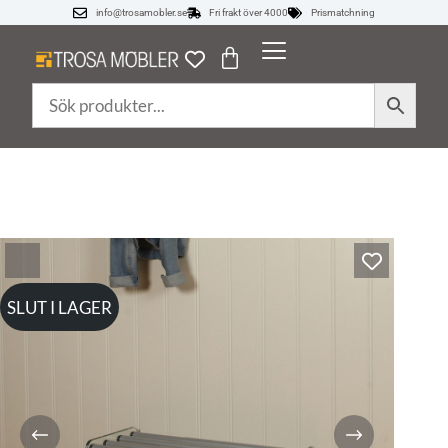
info@trosamobler.se
Fri frakt över 4000
Prismatchning
SLUT I LAGER