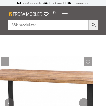
info@trosamobler.se
Fri frakt över 4000
Prismatchning