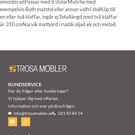
omonteradPassar med 6 stolarMatcha med
exempelvis Ruth matstol eller annan valfri stolKöp till
en eller två klaffar, ingår ej.Totallängd med två klaffar
är 310 cmNarvik matbord i rustik oljad ek och metall.
KUNDSERVICE
Har du frågor eller funderingar?
Vi hjälper dig med offerter,
information och svar på dina frågor.
info@trosamobler.se
021 83 84 14