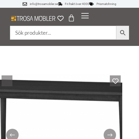
info@trosamobler.se
Fri frakt över 4000
Prismatchning