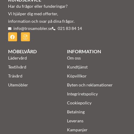
Har du frågor eller funderingar?
Vi hjälper dig med offerter,
information och svar på dina frågor.
info@trosamobler.se
021 83 84 14
MÖBELVÅRD
INFORMATION
Lädervård
Om oss
Textilvård
Kundtjänst
Trävård
Köpvillkor
Utemöbler
Byten och reklamationer
Integriretspolicy
Cookiepolicy
Betalning
Leverans
Kampanjer