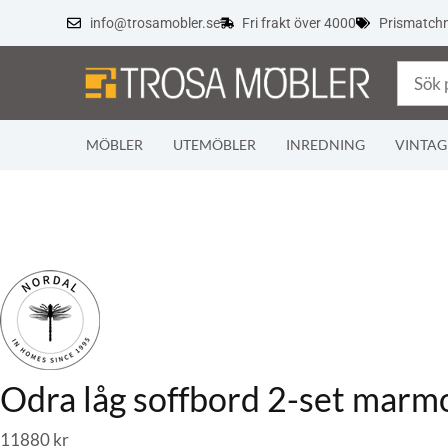
info@trosamobler.se
Fri frakt över 4000
Prismatch
MÖBLER
UTEMÖBLER
INREDNING
VINTAG
Odra låg soffbord 2-set marm
11880
kr