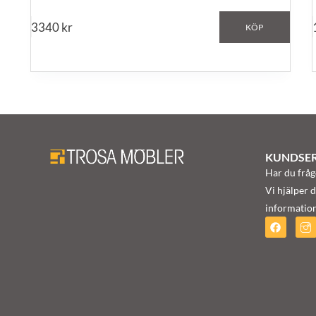
3340
kr
KÖP
KUNDSER
Har du fråg
Vi hjälper d
information