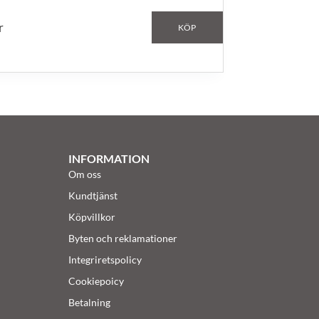
r
KÖP
INFORMATION
Om oss
Kundtjänst
Köpvillkor
Byten och reklamationer
Integriretspolicy
Cookiepoicy
Betalning