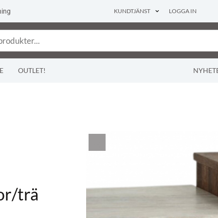
ning
KUNDTJÄNST
LOGGA IN
E
OUTLET!
NYHET
or/trä