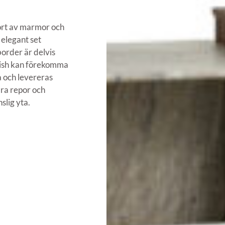
jort av marmor och
 elegant set
order är delvis
inish kan förekomma
a och levereras
dra repor och
slig yta.