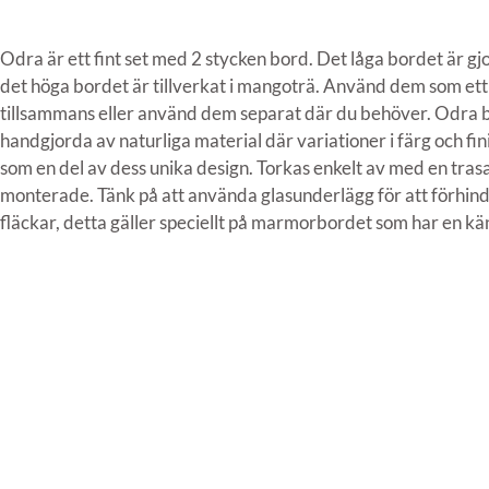
Odra är ett fint set med 2 stycken bord. Det låga bordet är g
det höga bordet är tillverkat i mangoträ. Använd dem som ett
tillsammans eller använd dem separat där du behöver. Odra b
handgjorda av naturliga material där variationer i färg och f
som en del av dess unika design. Torkas enkelt av med en tras
monterade. Tänk på att använda glasunderlägg för att förhin
fläckar, detta gäller speciellt på marmorbordet som har en kän