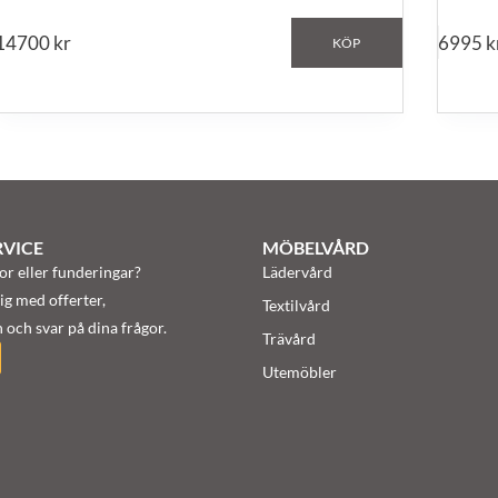
14700
kr
6995
k
KÖP
VICE
MÖBELVÅRD
or eller funderingar?
Lädervård
ig med offerter,
Textilvård
 och svar på dina frågor.
Trävård
Utemöbler