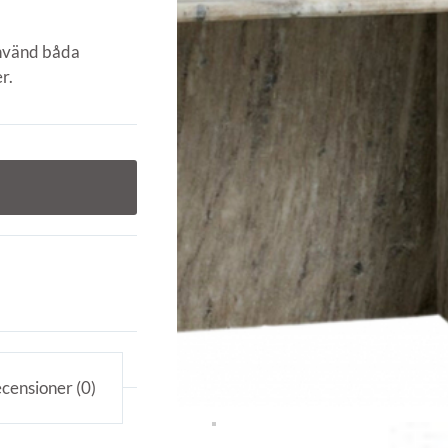
Använd båda
r.
censioner (0)