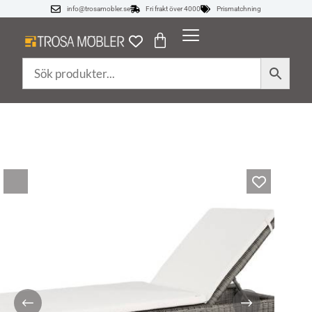
info@trosamobler.se
Fri frakt över 4000
Prismatchning