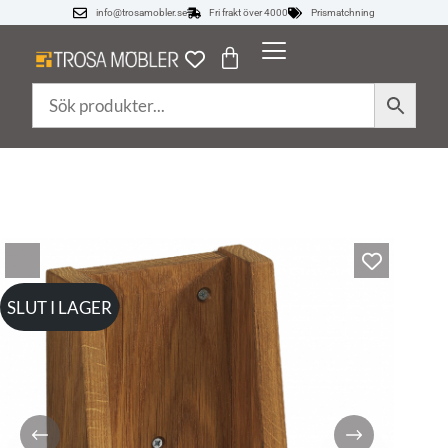
info@trosamobler.se
Fri frakt över 4000
Prismatchning
SLUT I LAGER