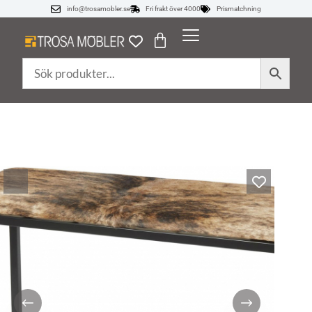
info@trosamobler.se
Fri frakt över 4000
Prismatchning