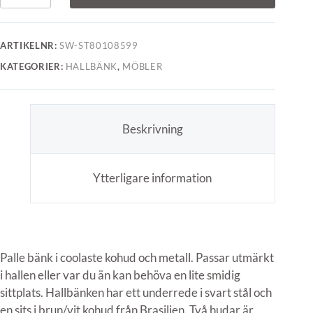
ARTIKELNR:
SW-ST80108599
KATEGORIER:
HALLBÄNK
,
MÖBLER
Beskrivning
Ytterligare information
Palle bänk i coolaste kohud och metall. Passar utmärkt
i hallen eller var du än kan behöva en lite smidig
sittplats. Hallbänken har ett underrede i svart stål och
en sits i brun/vit kohud från Brasilien. Två hudar är