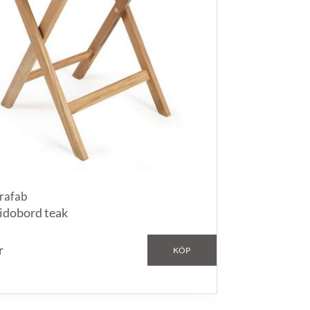
rafab
idobord teak
r
KÖP