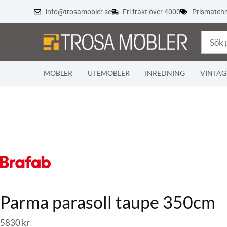
info@trosamobler.se
Fri frakt över 4000
Prismatch
MÖBLER
UTEMÖBLER
INREDNING
VINTAG
Parma parasoll taupe 350cm
5830
kr