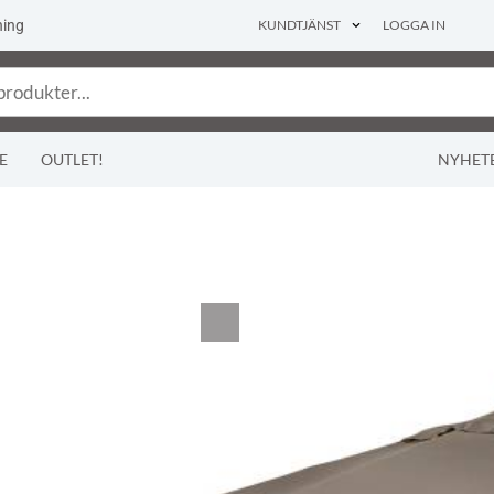
ning
KUNDTJÄNST
LOGGA IN
E
OUTLET!
NYHET