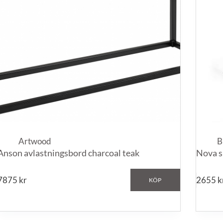
Artwood
B
Anson avlastningsbord charcoal teak
Nova s
7875
kr
2655
k
KÖP