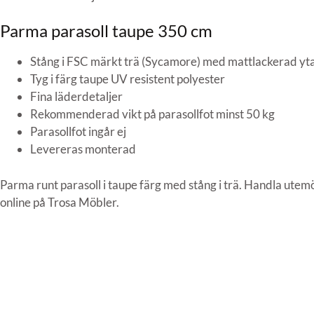
Parma parasoll taupe 350 cm
Stång i FSC märkt trä (Sycamore) med mattlackerad yt
Tyg i färg taupe UV resistent polyester
Fina läderdetaljer
Rekommenderad vikt på parasollfot minst 50 kg
Parasollfot ingår ej
Levereras monterad
Parma runt parasoll i taupe färg med stång i trä. Handla utemöb
online på Trosa Möbler.