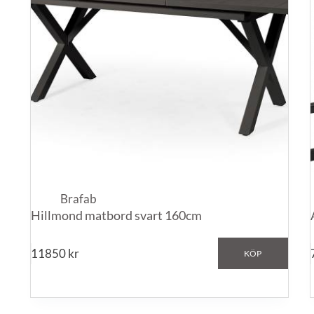
Brafab
Hillmond matbord svart 160cm
11850
kr
KÖP