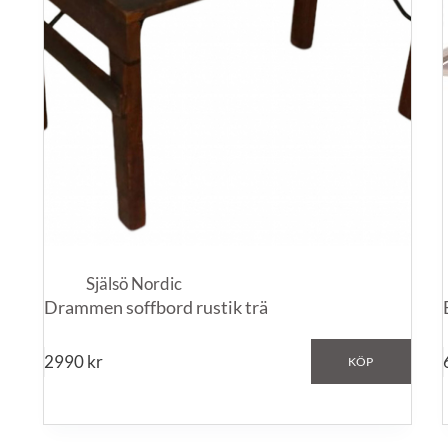
Själsö Nordic
Drammen soffbord rustik trä
2990
kr
KÖP