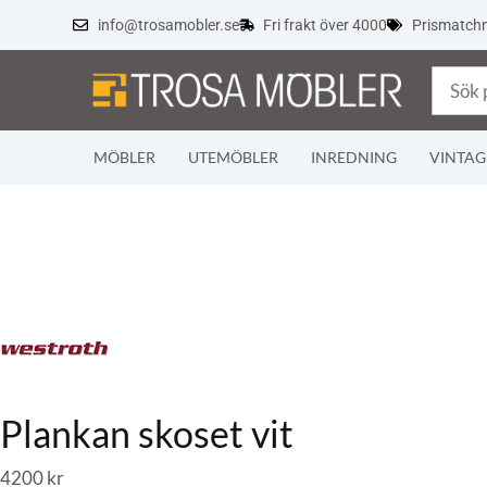
info@trosamobler.se
Fri frakt över 4000
Prismatch
MÖBLER
UTEMÖBLER
INREDNING
VINTAG
Plankan skoset vit
4200
kr