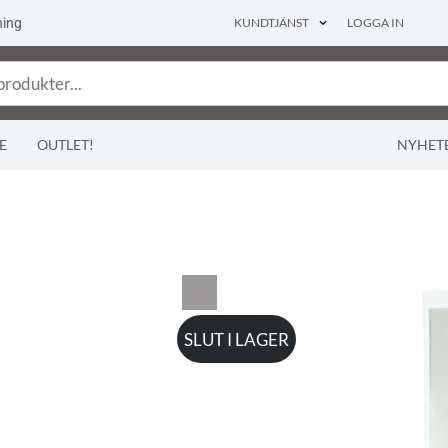
ning
KUNDTJÄNST
LOGGA IN
E
OUTLET!
NYHET
SLUT I LAGER