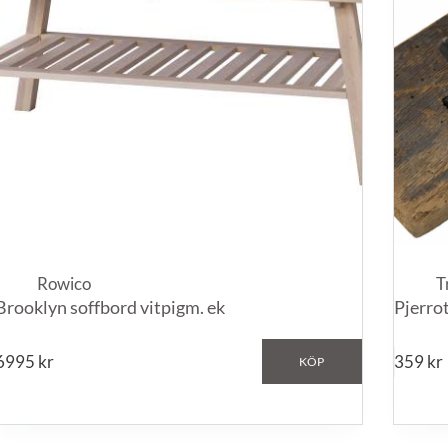
Rowico
T
Brooklyn soffbord vitpigm. ek
Pjerrot
6995
kr
359
kr
KÖP