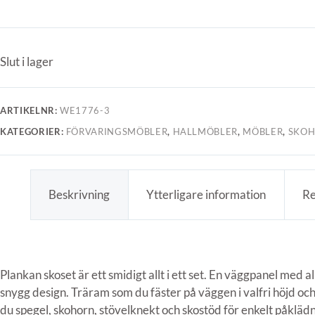
Slut i lager
ARTIKELNR:
WE1776-3
KATEGORIER:
FÖRVARINGSMÖBLER
,
HALLMÖBLER
,
MÖBLER
,
SKOH
Beskrivning
Ytterligare information
Re
Plankan skoset är ett smidigt allt i ett set. En väggpanel med al
snygg design. Träram som du fäster på väggen i valfri höjd oc
du spegel, skohorn, stövelknekt och skostöd för enkelt påklädn