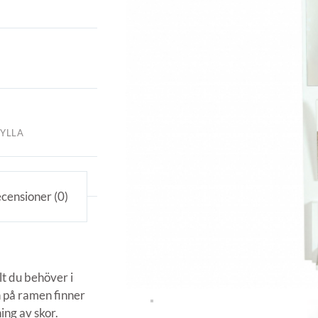
YLLA
censioner (0)
lt du behöver i
h på ramen finner
ing av skor.