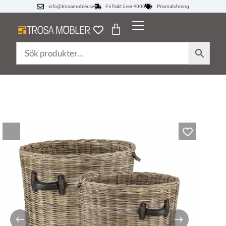
info@trosamobler.se
Fri frakt över 4000
Prismatchning