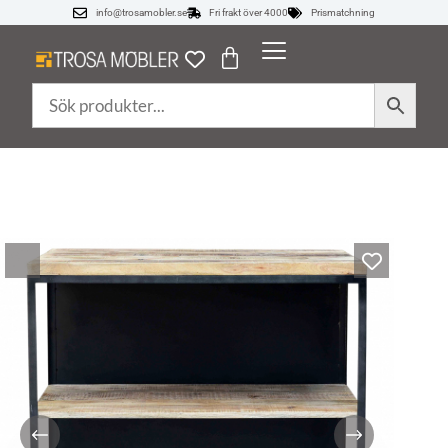
info@trosamobler.se
Fri frakt över 4000
Prismatchning