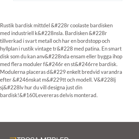
Rustik bardisk mittdel &#228r coolaste bardisken
med industriell k&#228nsla. Bardisken &#228r
tillverkad i svart metall och har en bordstopp och
hyllplan i rustik vintage tr&#228 med patina. En smart
disk som du kan anv&#228nda ensam eller bygga ihop
med flera moduler f&#246r en st&#246rre bardisk.
Modulerna placeras d&#229 enkelt bredvid varandra
efter &#246nskat m&#229tt och modell. V&#228lj
sj&#228lv hur du vill designa just din
bardisk!
&#160Levereras delvis monterad.