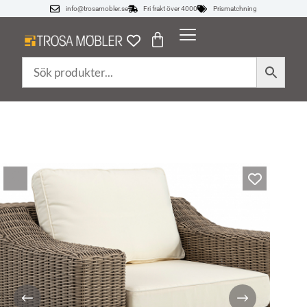
info@trosamobler.se
Fri frakt över 4000
Prismatchning