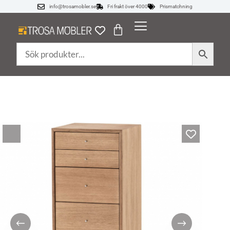
info@trosamobler.se
Fri frakt över 4000
Prismatchning