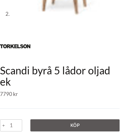
Scandi byrå 5 lådor oljad
ek
7790
kr
KÖP