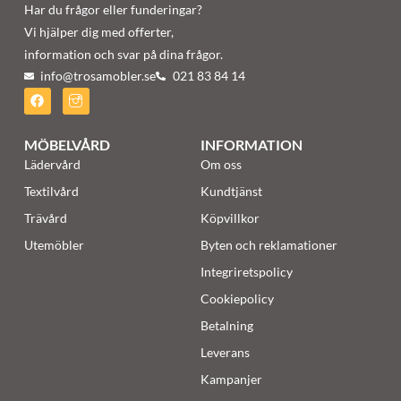
Har du frågor eller funderingar?
Vi hjälper dig med offerter,
information och svar på dina frågor.
info@trosamobler.se
021 83 84 14
MÖBELVÅRD
INFORMATION
Lädervård
Om oss
Textilvård
Kundtjänst
Trävård
Köpvillkor
Utemöbler
Byten och reklamationer
Integriretspolicy
Cookiepolicy
Betalning
Leverans
Kampanjer