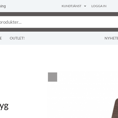
ning
KUNDTJÄNST
LOGGA IN
E
OUTLET!
NYHET
tyg