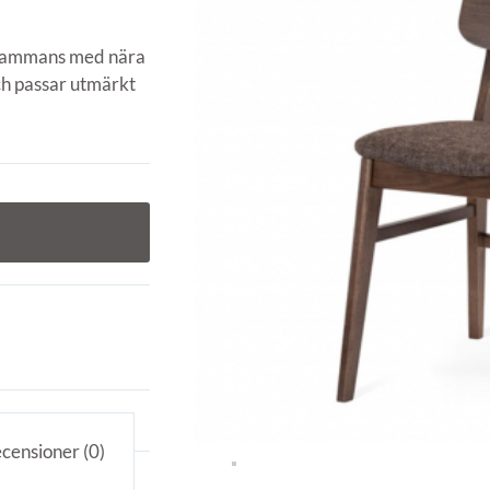
illsammans med nära
och passar utmärkt
censioner (0)