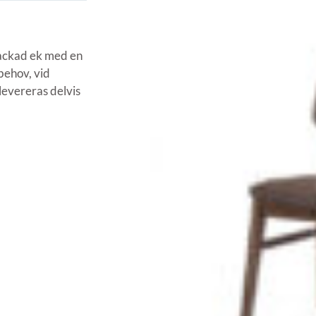
 lackad ek med en
 behov, vid
 levereras delvis