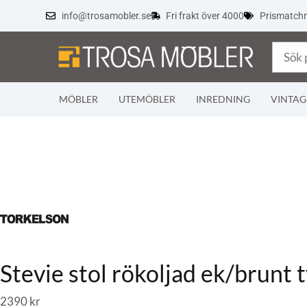
info@trosamobler.se
Fri frakt över 4000
Prismatch
MÖBLER
UTEMÖBLER
INREDNING
VINTAG
Stevie stol rökoljad ek/brunt 
2390
kr