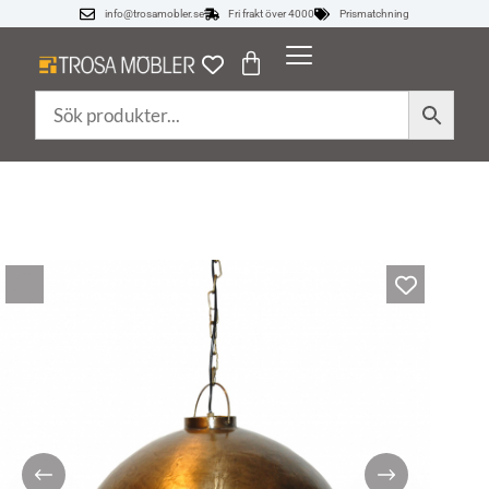
info@trosamobler.se
Fri frakt över 4000
Prismatchning