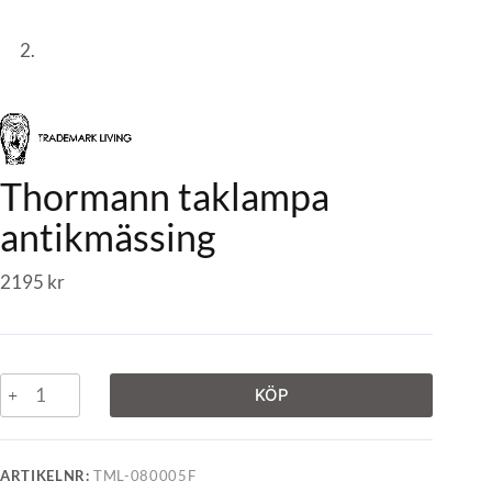
Thormann taklampa
antikmässing
2195
kr
KÖP
ARTIKELNR:
TML-080005F