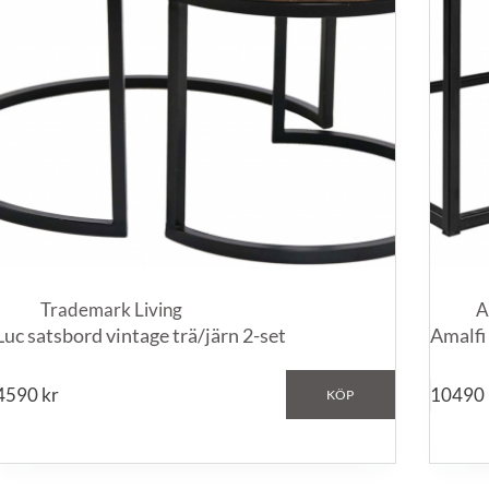
Trademark Living
A
Luc satsbord vintage trä/järn 2-set
Amalfi
4590
kr
10490
KÖP