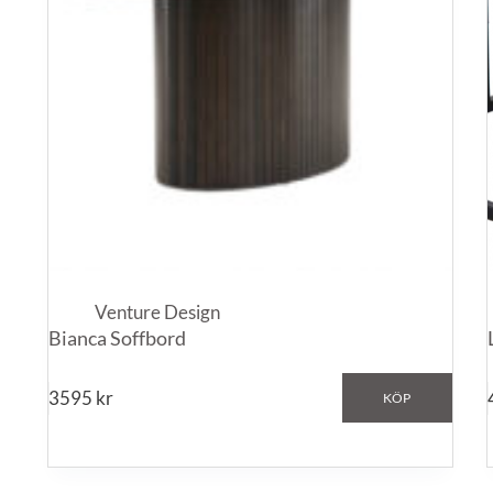
Venture Design
Bianca Soffbord
3595
kr
KÖP