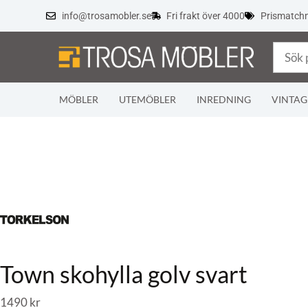
info@trosamobler.se
Fri frakt över 4000
Prismatch
MÖBLER
UTEMÖBLER
INREDNING
VINTAG
Town skohylla golv svart
1490
kr