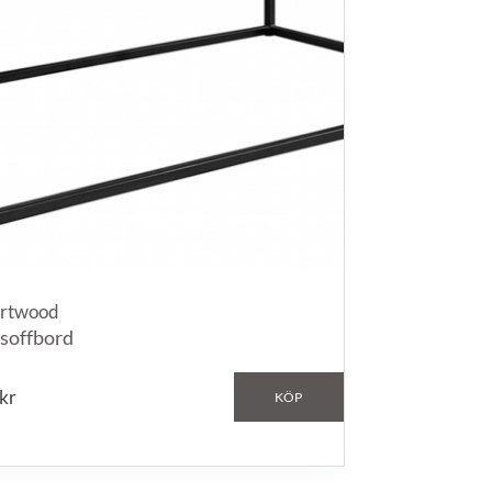
rtwood
 soffbord
kr
KÖP