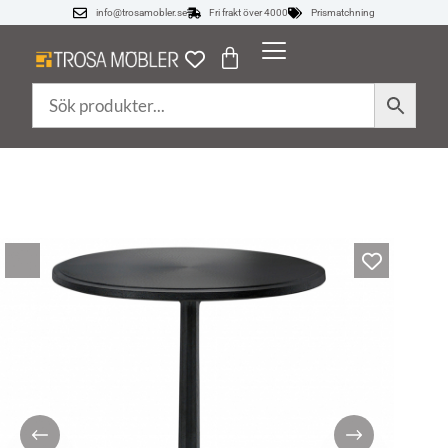
info@trosamobler.se
Fri frakt över 4000
Prismatchning