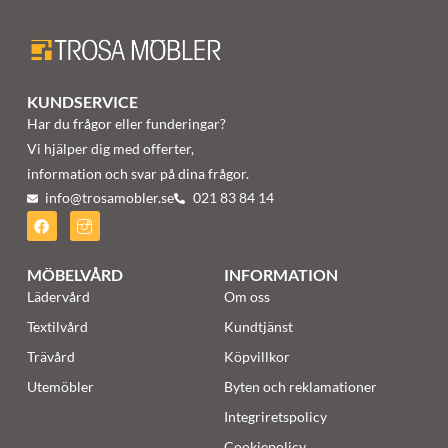
KUNDSERVICE
Har du frågor eller funderingar?
Vi hjälper dig med offerter,
information och svar på dina frågor.
info@trosamobler.se
021 83 84 14
MÖBELVÅRD
INFORMATION
Lädervård
Om oss
Textilvård
Kundtjänst
Trävård
Köpvillkor
Utemöbler
Byten och reklamationer
Integriretspolicy
Cookiepolicy