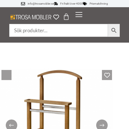
info@trosamobler.se
Fri frakt över 4000
Prismatchning