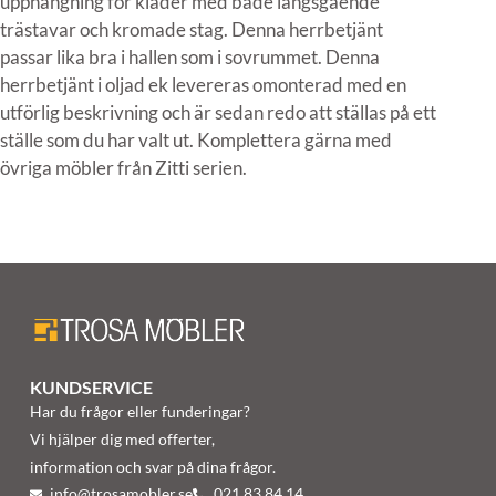
upphängning för kläder med både längsgående
trästavar och kromade stag. Denna herrbetjänt
passar lika bra i hallen som i sovrummet. Denna
herrbetjänt i oljad ek levereras omonterad med en
utförlig beskrivning och är sedan redo att ställas på ett
ställe som du har valt ut. Komplettera gärna med
övriga möbler från Zitti serien.
KUNDSERVICE
Har du frågor eller funderingar?
Vi hjälper dig med offerter,
information och svar på dina frågor.
info@trosamobler.se
021 83 84 14