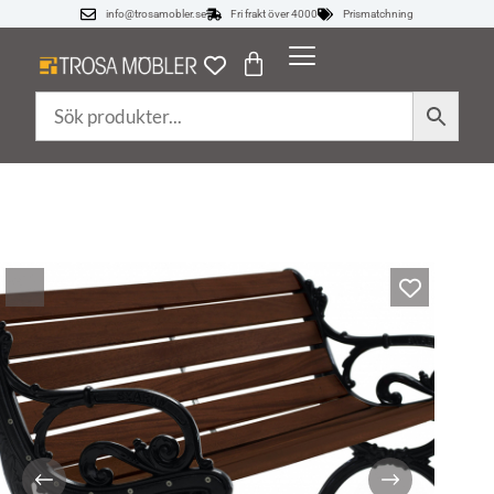
info@trosamobler.se
Fri frakt över 4000
Prismatchning