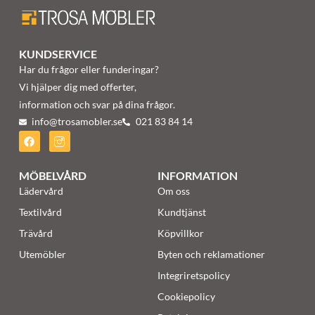
KUNDSERVICE
Har du frågor eller funderingar?
Vi hjälper dig med offerter,
information och svar på dina frågor.
info@trosamobler.se
021 83 84 14
MÖBELVÅRD
INFORMATION
Lädervård
Om oss
Textilvård
Kundtjänst
Trävård
Köpvillkor
Utemöbler
Byten och reklamationer
Integriretspolicy
Cookiepolicy