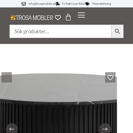
info@trosamobler.se
Fri frakt över 4000
Prismatchning