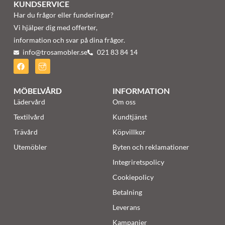
KUNDSERVICE
Har du frågor eller funderingar?
Vi hjälper dig med offerter,
information och svar på dina frågor.
info@trosamobler.se
021 83 84 14
MÖBELVÅRD
INFORMATION
Lädervård
Om oss
Textilvård
Kundtjänst
Trävård
Köpvillkor
Utemöbler
Byten och reklamationer
Integriretspolicy
Cookiepolicy
Betalning
Leverans
Kampanjer